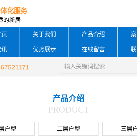
一体化服务
适的新居
首页
关于我们
产品介绍
案
资讯
优势展示
在线留言
联
367521171
产品介绍
PRODUCT
层户型
二层户型
三层